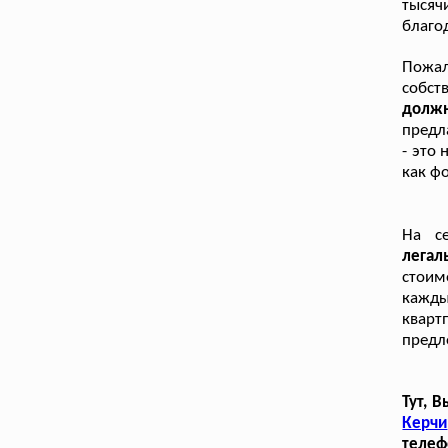
тыся
благо
Пожа
собст
должн
предл
- это
как ф
На се
легал
стоим
кажд
кварт
предл
Тут, 
Керчи
телеф