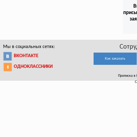
В
присы
зая
Сотру
Мы в социальных сетях:
ВКОНТАКТЕ
Как заказать
ОДНОКЛАССНИКИ
Прописка в К
С