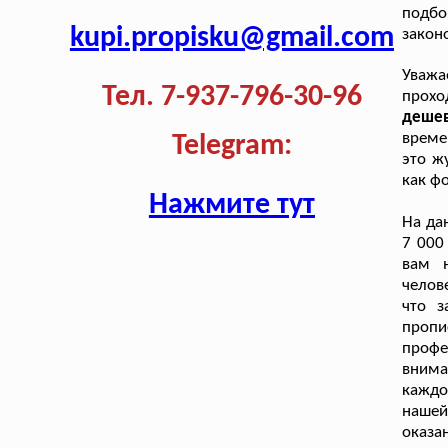
подб
kupi.propisku@gmail.com
закон
Уважа
Тел. 7-937-796-30-96
прохо
дешев
време
Telegram:
это ж
как ф
Нажмите тут
На да
7 000
вам н
челов
что з
пропи
проф
вним
каждо
нашей
оказа