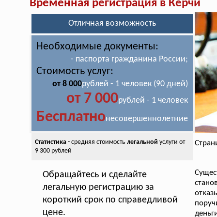
Временная регистрация в Керчи
Отличная возможность
Необходимые документы:
- паспорта гражданина России;
Стоимость услуг:
от 8 000
рублей - 1 человек (90 дней)
от 7 000
рублей - 1 человек
Бесплатно
несовершеннолетние
Статистика
- средняя стоимость
легальной
услуги от
Стран
9 300 рублей
Сущес
Обращайтесь и сделайте
стан
легальную регистрацию за
отказ
короткий срок по справедливой
поруч
цене.
деньг